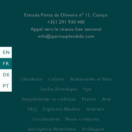
Estrada Ponta da Oliveira nº 11, Caniço
+351 291 930 400
Appel vers le réseau fixe national
info@quintasplendida.com
EN
FR
DE
Chambres
Galerie
Restaurants et Bars
PT
Jardin Botanique
Spa
Suppléments et cadeaux
Presse
Avis
FAQ
Explorez Madère
Activités
Localisation
Nous contacter
Inscription Newsletter
Politiques