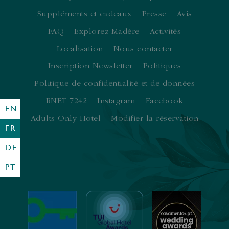
Suppléments et cadeaux
Presse
Avis
FAQ
Explorez Madère
Activités
Localisation
Nous contacter
Inscription Newsletter
Politiques
Politique de confidentialité et de données
RNET 7242
Instagram
Facebook
EN
Adults Only Hotel
Modifier la réservation
FR
DE
PT