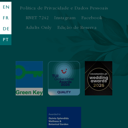
EN
Política de Privacidade e Dados Pessoais
FR
RNET 7242
Instagram
Facebook
Adults Only
Edição de Reserva
DE
PT