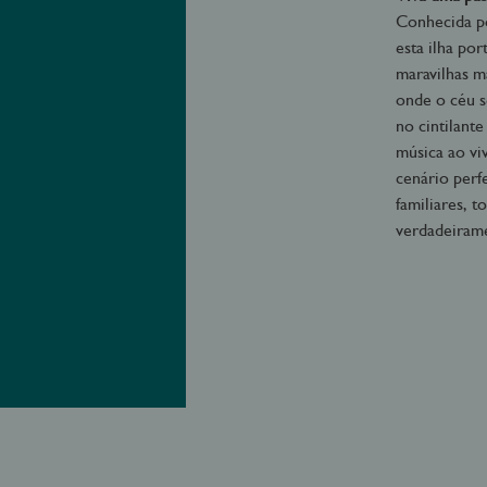
Conhecida po
esta ilha po
maravilhas má
onde o céu s
no cintilant
música ao vi
cenário perf
familiares, 
verdadeiram