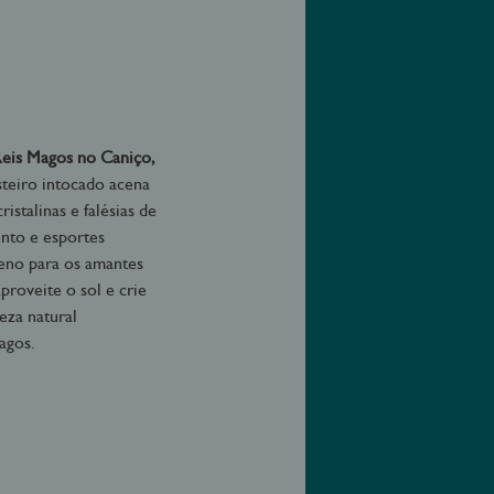
Reis Magos no Caniço,
steiro intocado acena
istalinas e falésias de
ento e esportes
reno para os amantes
aproveite o sol e crie
eza natural
agos.