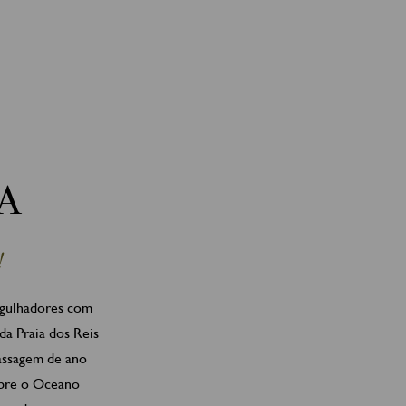
A
!
ergulhadores com
 da Praia dos Reis
passagem de ano
sobre o Oceano