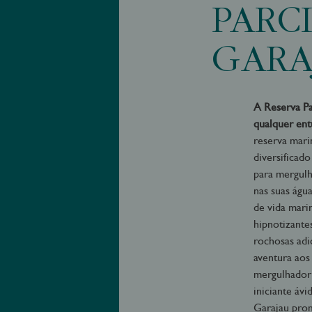
PARC
GARA
A Reserva Pa
qualquer ent
reserva mari
diversificad
para mergulh
nas suas águ
de vida mari
hipnotizante
rochosas ad
aventura aos
mergulhador
iniciante ávi
Garajau pro