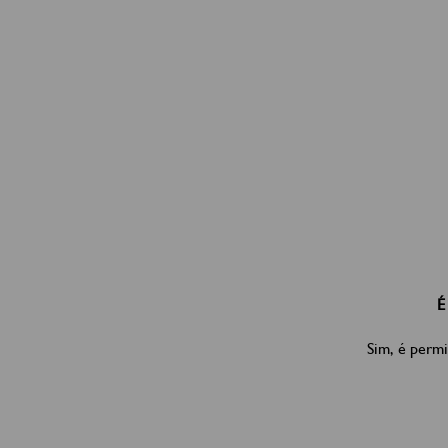
É
Sim, é permi