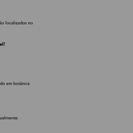
ão localizados no
el?
ado em botânica
tualmente: