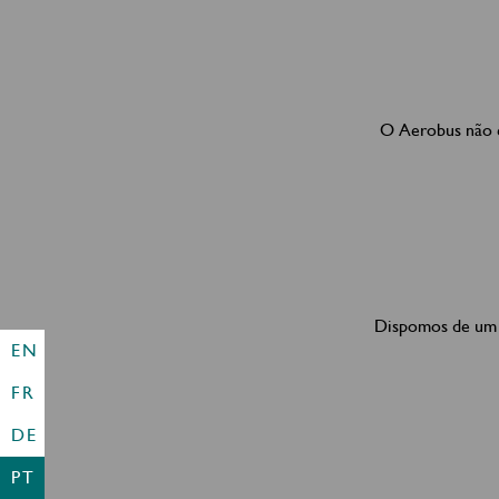
O Aerobus não e
Dispomos de um p
EN
FR
DE
PT