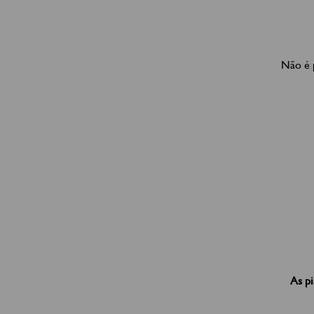
Não é p
As pi