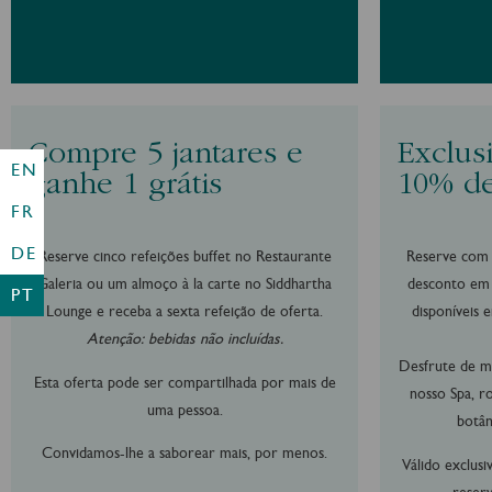
Compre 5 jantares e
Exclus
EN
ganhe 1 grátis
10% de
FR
DE
Reserve cinco refeições buffet no Restaurante
Reserve com 
Galeria ou um almoço à la carte no Siddhartha
desconto em 
PT
Lounge e receba a sexta refeição de oferta.
disponíveis 
Atenção: bebidas não incluídas.
Desfrute de 
Esta oferta pode ser compartilhada por mais de
nosso Spa, r
uma pessoa.
botân
Convidamos-lhe a saborear mais, por menos.
Válido exclus