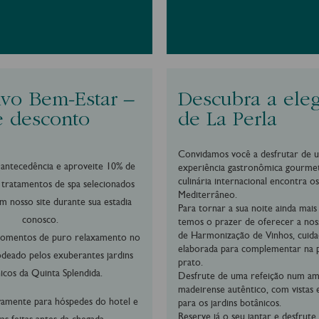
ivo Bem-Estar –
Descubra a ele
 desconto
de La Perla
Convidamos você a desfrutar de 
antecedência e aproveite 10% de
experiência gastronômica gourmet
culinária internacional encontra o
tratamentos de spa selecionados
Mediterrâneo.
em nosso site durante sua estadia
Para tornar a sua noite ainda mais 
conosco.
temos o prazer de oferecer a nos
de Harmonização de Vinhos, cuid
momentos de puro relaxamento no
elaborada para complementar na p
odeado pelos exuberantes jardins
prato.
icos da Quinta Splendida.
Desfrute de uma refeição num am
madeirense autêntico, com vistas 
ivamente para hóspedes do hotel e
para os jardins botânicos.
Reserve já o seu jantar e desfrut