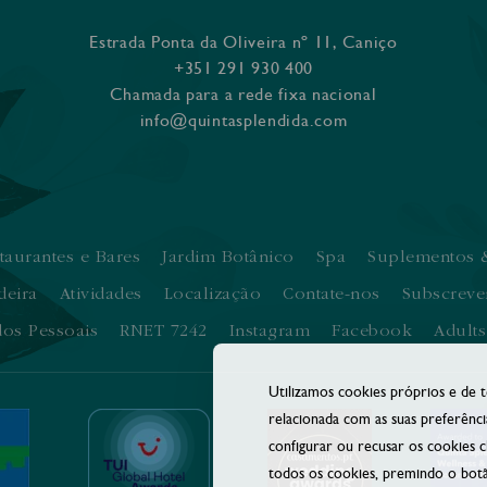
Estrada Ponta da Oliveira nº 11, Caniço
+351 291 930 400
Chamada para a rede fixa nacional
info@quintasplendida.com
taurantes e Bares
Jardim Botânico
Spa
Suplementos &
deira
Atividades
Localização
Contate-nos
Subscreve
dos Pessoais
RNET 7242
Instagram
Facebook
Adult
Utilizamos cookies próprios e de te
relacionada com as suas preferênci
configurar ou recusar os cookies 
todos os cookies, premindo o botã