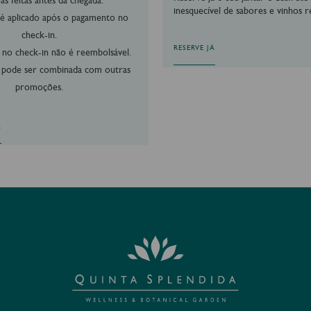
as feitas antes da chegada.
inesquecível de sabores e vinhos r
é aplicado após o pagamento no
check-in.
RESERVE JÁ
 no check-in não é reembolsável.
 pode ser combinada com outras
promoções.
A