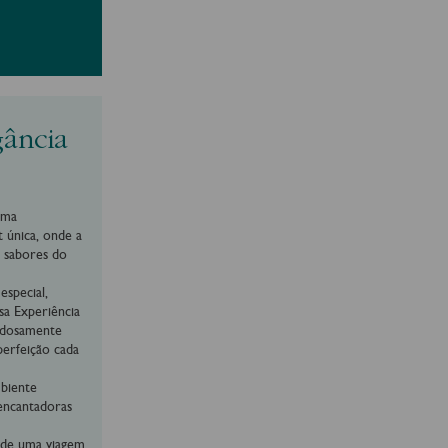
gância
uma
 única, onde a
s sabores do
especial,
sa Experiência
adosamente
erfeição cada
biente
encantadoras
e de uma viagem