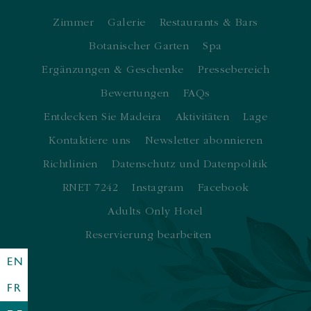
Zimmer
Galerie
Restaurants & Bars
Botanischer Garten
Spa
Ergänzungen & Geschenke
Pressebereich
Bewertungen
FAQs
Entdecken Sie Madeira
Aktivitäten
Lage
Kontaktiere uns
Newsletter abonnieren
Richtlinien
Datenschutz und Datenpolitik
RNET 7242
Instagram
Facebook
Adults Only Hotel
Reservierung bearbeiten
EN
FR