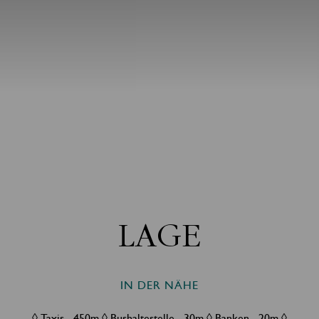
LAGE
IN DER NÄHE
◊ Taxis - 450m ◊ Bushaltestelle - 30m ◊ Banken - 20m ◊