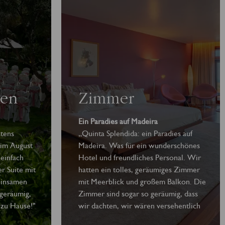
ten
Zimmer
Ein Paradies auf Madeira
tens
„Quinta Splendida: ein Paradies auf
 im August
Madeira. Was für ein wunderschönes
einfach
Hotel und freundliches Personal. Wir
r Suite mit
hatten ein tolles, geräumiges Zimmer
 einsamen
mit Meerblick und großem Balkon. Die
geräumig,
Zimmer sind sogar so geräumig, dass
zu Hause!"
wir dachten, wir wären versehentlich
in der Honeymoon-Suite gelandet.“