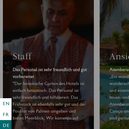
Staff
Ansi
Das Personal ist sehr freundlich und gut
Atemberau
vorbereitet
„Ein wund
"Der botanische Garten des Hotels ist
wundersch
einfach fantastisch. Das Personal ist
und einem
sehr freundlich und hilfsbereit. Das
Innen- un
EN
Frühstück ist ebenfalls sehr gut und der
Atemberau
Pool ist von Palmen umgeben und
Caniço un
FR
bietet Meerblick. Wir kommen auf
sind gerä
jeden Fall wieder!"
und/oder G
DE