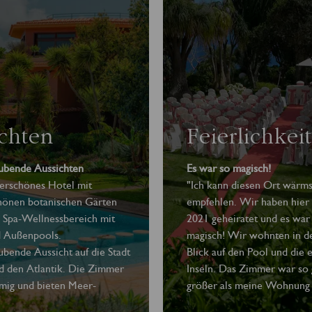
chten
Feierlichkei
bende Aussichten
Es war so magisch!
erschönes Hotel mit
"Ich kann diesen Ort wärms
önen botanischen Gärten
empfehlen. Wir haben hier
 Spa-Wellnessbereich mit
2021 geheiratet und es war 
d Außenpools.
magisch! Wir wohnten in de
bende Aussicht auf die Stadt
Blick auf den Pool und die
d den Atlantik. Die Zimmer
Inseln. Das Zimmer war so 
umig und bieten Meer-
größer als meine Wohnung 
artenblick. Das Personal ist