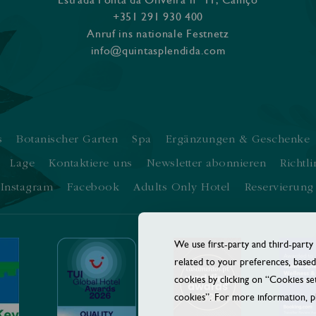
+351 291 930 400
Anruf ins nationale Festnetz
info@quintasplendida.com
s
Botanischer Garten
Spa
Ergänzungen & Geschenke
Lage
Kontaktiere uns
Newsletter abonnieren
Richtli
Instagram
Facebook
Adults Only Hotel
Reservierung
We use first-party and third-party
related to your preferences, based
cookies by clicking on “Cookies set
cookies”. For more information, pl