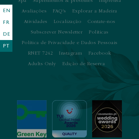
Spa
Suplementos & presentes
Imprensa
EN
Avaliações
FAQ's
Explorar a Madeira
Atividades
Localização
Contate-nos
FR
Subscrever Newsletter
Políticas
DE
Política de Privacidade e Dados Pessoais
PT
RNET 7242
Instagram
Facebook
Adults Only
Edição de Reserva